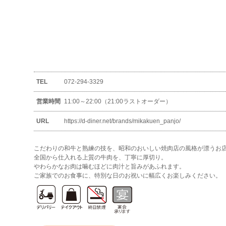
TEL
072-294-3329
営業時間
11:00～22:00（21:00ラストオーダー）
URL
https://d-diner.net/brands/mikakuen_panjo/
こだわりの和牛と熟練の技を、昭和のおいしい焼肉店の風格が漂うお
全国から仕入れる上質の牛肉を、丁寧に厚切り。
やわらかなお肉は噛むほどに肉汁と旨みがあふれます。
ご家族でのお食事に、特別な日のお祝いに幅広くお楽しみください。