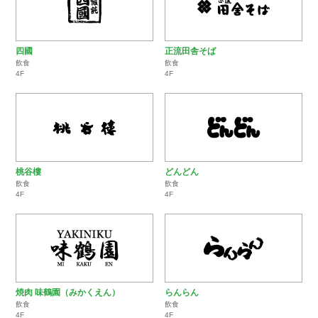
四國
正流田舎そば
飲食
飲食
4F
4F
桃谷樓
どんどん
飲食
飲食
4F
4F
焼肉 味鶴園（みかくえん）
らんらん
飲食
飲食
4F
4F