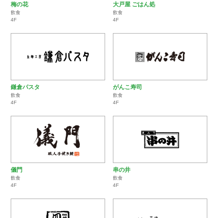
梅の花
大戸屋 ごはん処
飲食
飲食
4F
4F
鎌倉パスタ
がんこ寿司
飲食
飲食
4F
4F
儀門
串の井
飲食
飲食
4F
4F