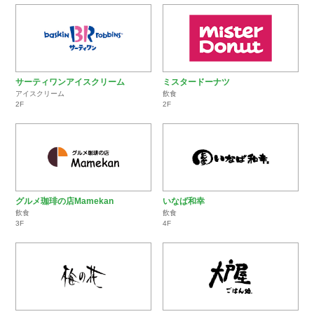
サーティワンアイスクリーム
ミスタードーナツ
アイスクリーム
飲食
2F
2F
グルメ珈琲の店Mamekan
いなば和幸
飲食
飲食
3F
4F