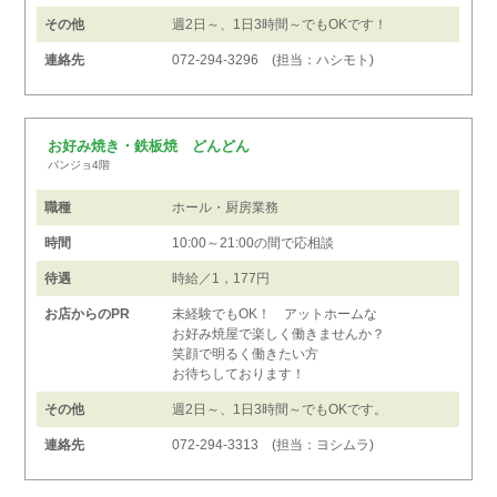
その他
週2日～、1日3時間～でもOKです！
連絡先
072-294-3296 (担当：ハシモト)
お好み焼き・鉄板焼 どんどん
パンジョ4階
職種
ホール・厨房業務
時間
10:00～21:00の間で応相談
待遇
時給／1，177円
お店からのPR
未経験でもOK！ アットホームな
お好み焼屋で楽しく働きませんか？
笑顔で明るく働きたい方
お待ちしております！
その他
週2日～、1日3時間～でもOKです。
連絡先
072-294-3313 (担当：ヨシムラ)