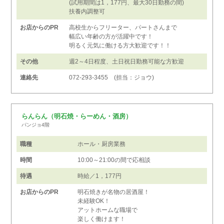
(試用期間は1，177円、最大30日勤務の間)
扶養内調整可
お店からのPR
高校生からフリーター、パートさんまで
幅広い年齢の方が活躍中です！
明るく元気に働ける方大歓迎です！！
その他
週2～4日程度、土日祝日勤務可能な方歓迎
連絡先
072-293-3455 (担当：ジョウ)
らんらん（明石焼・らーめん・酒房）
パンジョ4階
職種
ホール・厨房業務
時間
10:00～21:00の間で応相談
待遇
時給／1，177円
お店からのPR
明石焼きが名物の居酒屋！
未経験OK！
アットホームな職場で
楽しく働けます！