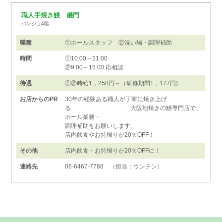
職人手焼き鰻 儀門
パンジョ4階
職種
①ホールスタッフ ②洗い場・調理補助
時間
①10:00～21:00
②9:00～15:00 応相談
待遇
①②時給1，250円～（研修期間1，177円)
お店からのPR
30年の経験ある職人が丁寧に焼き上げ
る 大阪地焼きの鰻専門店で、
ホール業務・
調理補助をお願いします。
店内飲食やお持帰りが20％OFF！
その他
店内飲食・お持帰りが20％OFFに！
連絡先
06-6467-7788 （担当：ウンテン）