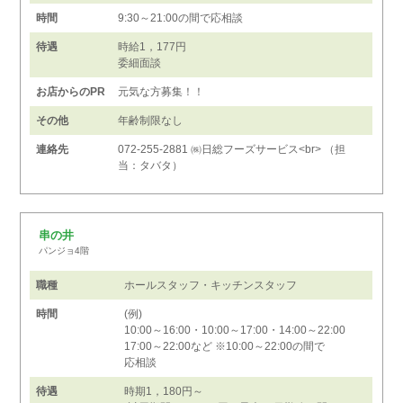
時間
9:30～21:00の間で応相談
待遇
時給1，177円
委細面談
お店からのPR
元気な方募集！！
その他
年齢制限なし
連絡先
072-255-2881 ㈱日総フーズサービス<br> （担
当：タバタ）
串の井
パンジョ4階
職種
ホールスタッフ・キッチンスタッフ
時間
(例)
10:00～16:00・10:00～17:00・14:00～22:00
17:00～22:00など ※10:00～22:00の間で
応相談
待遇
時期1，180円～